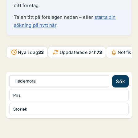
ditt företag.
Ta en titt på förslagen nedan – eller
starta din
sökning på nytt här
.
Nya i dag
33
Uppdaterade 24h
73
Notifikat
Hedemora
Sök
Pris
Storlek