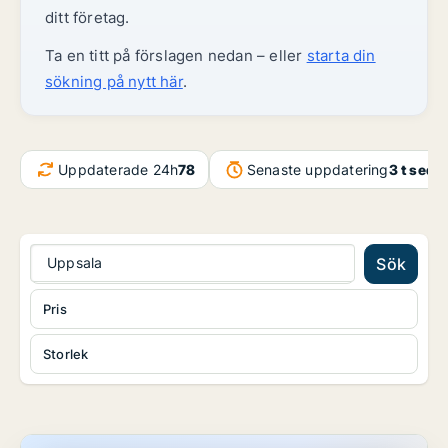
ditt företag.
Ta en titt på förslagen nedan – eller
starta din
sökning på nytt här
.
Uppdaterade 24h
78
Senaste uppdatering
3 t seda
Uppsala
Sök
Pris
Storlek
Fastighetsmark i Heby