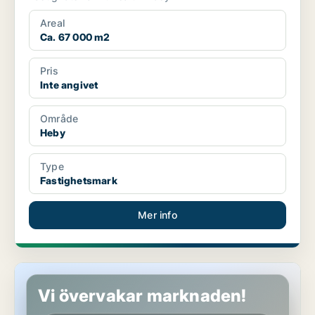
Areal
Ca. 67 000 m2
Pris
Inte angivet
Område
Heby
Type
Fastighetsmark
Mer info
Fastighetsmark i Heby, Östervåla
Vi övervakar marknaden!