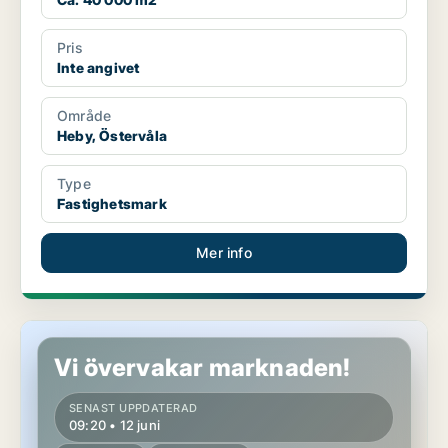
Pris
Inte angivet
Område
Heby, Östervåla
Type
Fastighetsmark
Mer info
Fastighetsmark i Heby, Tärnsjö
Vi övervakar marknaden!
SENAST UPPDATERAD
09:20 • 12 juni