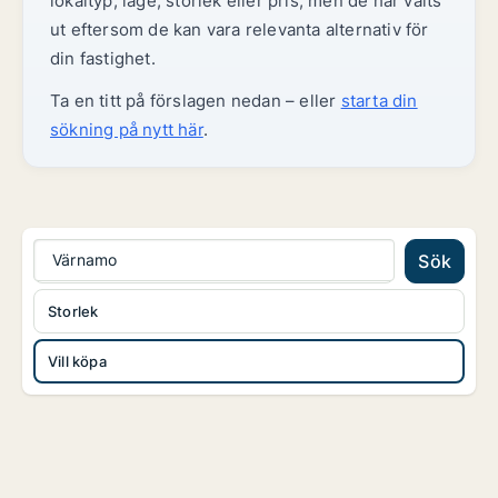
lokaltyp, läge, storlek eller pris, men de har valts
ut eftersom de kan vara relevanta alternativ för
din fastighet.
Ta en titt på förslagen nedan – eller
starta din
sökning på nytt här
.
Värnamo
Sök
Storlek
Vill köpa