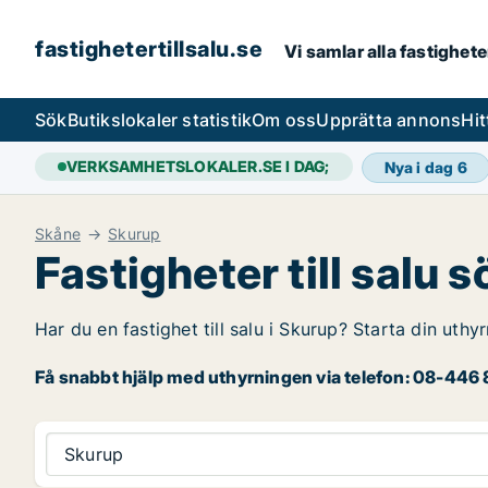
fastighetertillsalu.se
Vi samlar alla fastighete
Sök
Butikslokaler statistik
Om oss
Upprätta annons
Hit
VERKSAMHETSLOKALER.SE I DAG;
Nya i dag
6
Skåne
Skurup
Fastigheter till salu 
Har du en fastighet till salu i Skurup? Starta din uthy
Få snabbt hjälp med uthyrningen via telefon: 08-446 8
Skurup