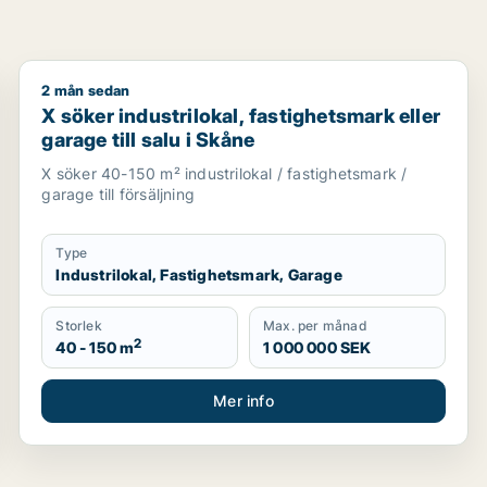
2 mån sedan
r bostadsfastighet till salu i Staffanstorp, Burlöv eller Vel
X söker industrilokal, fastighetsmark eller garage till
X söker industrilokal, fastighetsmark eller
garage till salu i Skåne
X söker 40-150 m² industrilokal / fastighetsmark /
garage till försäljning
Type
Industrilokal, Fastighetsmark, Garage
Storlek
Max. per månad
2
40 - 150 m
1 000 000 SEK
Mer info