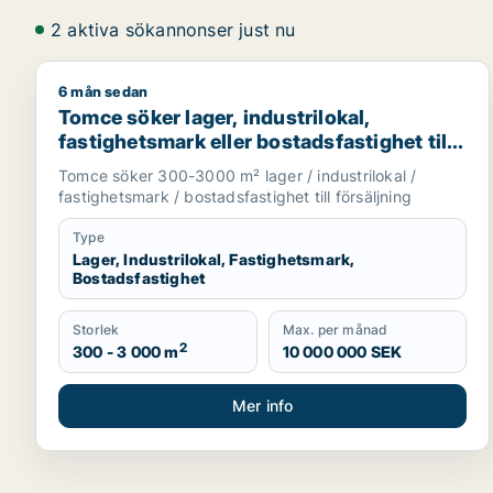
2 aktiva sökannonser just nu
6 mån sedan
Tomce söker lager, industrilokal, fastighetsmark elle
Tomce söker lager, industrilokal,
fastighetsmark eller bostadsfastighet till
salu i Staffanstorp, Burlöv eller Vellinge
Tomce söker 300-3000 m² lager / industrilokal /
m.fl.
fastighetsmark / bostadsfastighet till försäljning
Type
Lager, Industrilokal, Fastighetsmark,
Bostadsfastighet
Storlek
Max. per månad
2
300 - 3 000 m
10 000 000 SEK
Mer info