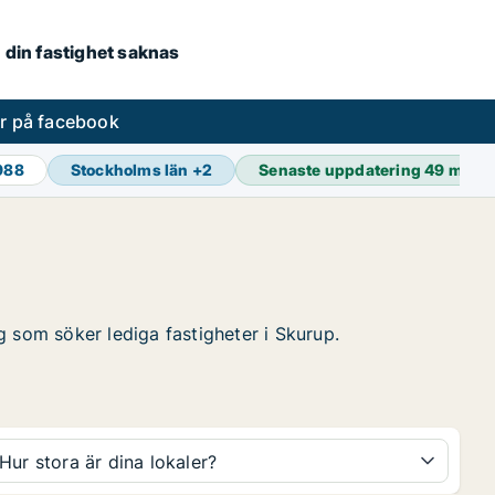
om din fastighet saknas
er på facebook
 988
Stockholms län
+
2
Senaste uppdatering
49 min s
ag som söker lediga fastigheter i Skurup.
Hur stora är dina lokaler?