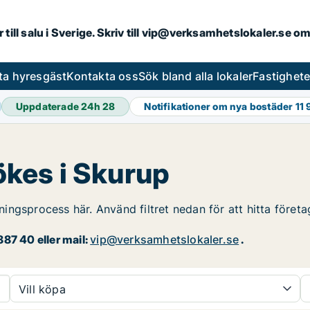
r till salu i Sverige. Skriv till vip@verksamhetslokaler.se 
ta hyresgäst
Kontakta oss
Sök bland alla lokaler
Fastighet
Uppdaterade 24h
28
Notifikationer om nya bostäder
11
sökes i Skurup
rningsprocess här. Använd filtret nedan för att hitta föret
87 40 eller mail:
vip@verksamhetslokaler.se
.
Vill köpa