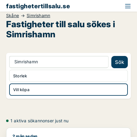
fastighetertillsalu.se
Skåne
Simrishamn
Fastigheter till salu sökes i
Simrishamn
Simrishamn
Sök
Storlek
Vill köpa
1 aktiva sökannonser just nu
2 mån sedan
X söker industrilokal, fastighetsmark eller garage till salu i 