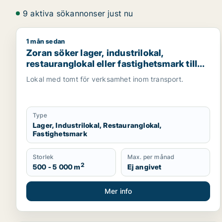
9 aktiva sökannonser just nu
1 mån sedan
Zoran söker lager, industrilokal, restauranglokal ell
Zoran söker lager, industrilokal,
restauranglokal eller fastighetsmark till
salu i Malmö
Lokal med tomt för verksamhet inom transport.
Type
Lager, Industrilokal, Restauranglokal,
Fastighetsmark
Storlek
Max. per månad
2
500 - 5 000 m
Ej angivet
Mer info