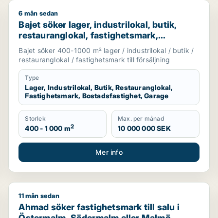
6 mån sedan
uranglokal, fastighetsmark eller bostadsfastighet till salu 
Bajet söker lager, industrilokal, butik, restauranglok
Bajet söker lager, industrilokal, butik,
restauranglokal, fastighetsmark,
bostadsfastighet eller garage till salu i
Bajet söker 400-1000 m² lager / industrilokal / butik /
Lomma, Lund eller Malmö Centrum m.fl.
restauranglokal / fastighetsmark till försäljning
Type
Lager, Industrilokal, Butik, Restauranglokal,
Fastighetsmark, Bostadsfastighet, Garage
Storlek
Max. per månad
2
400 - 1 000 m
10 000 000 SEK
Mer info
11 mån sedan
ll salu i Skåne
Ahmad söker fastighetsmark till salu i Östermalm, 
Ahmad söker fastighetsmark till salu i
Östermalm, Södermalm eller Malmö