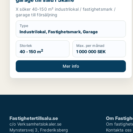
X söker 40-150 m² industrilokal / fastighetsmark /
garage till försäljning
Type
Industrilokal, Fastighetsmark, Garage
Storlek
Max. per månad
2
40 - 150 m
1 000 000 SEK
Mer info
Fastighetertillsalu.se
Om Fastighe
c/o Verksamhetslokaler.se
Om fastigheter
Mynstersvej 3, Frederiksberg
Kontakta oss