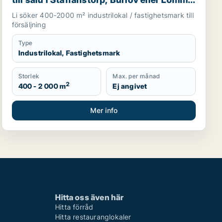
m.fl.
Li söker 400-2000 m² industrilokal / fastighetsmark till
försäljning
Type
Industrilokal, Fastighetsmark
Storlek
Max. per månad
2
400 - 2 000 m
Ej angivet
Mer info
Hitta oss även här
Hitta förråd
Hitta restauranglokaler