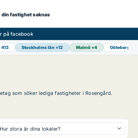
om din fastighet saknas
er på facebook
 413
Stockholms län
+
12
Malmö
+
4
Göteborg
+
1
öretag som söker lediga fastigheter i Rosengård.
Hur stora är dina lokaler?