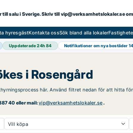
r till salu i Sverige. Skriv till vip@verksamhetslokaler.se 
ta hyresgäst
Kontakta oss
Sök bland alla lokaler
Fastighet
Uppdaterade 24h
84
Notifikationer om nya bostäder
14
sökes i Rosengård
uthyrningsprocess här. Använd filtret nedan för att hitta f
87 40 eller mail:
vip@verksamhetslokaler.se
.
Vill köpa