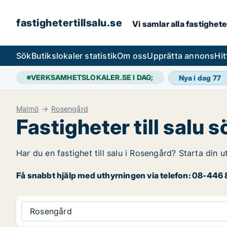
fastighetertillsalu.se
Vi samlar alla fastighete
Sök
Butikslokaler statistik
Om oss
Upprätta annons
Hit
VERKSAMHETSLOKALER.SE I DAG;
Nya i dag
77
Malmö
Rosengård
Fastigheter till salu 
Har du en fastighet till salu i Rosengård? Starta din 
Få snabbt hjälp med uthyrningen via telefon: 08-446 8
Rosengård