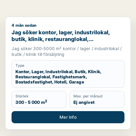
4 mån sedan
er fastighetsmark till salu i Malmö
Jag söker kontor, lager, industrilokal, butik, klinik, 
Jag söker kontor, lager, industrilokal,
butik, klinik, restauranglokal,
fastighetsmark, bostadsfastighet, hotell
Jag söker 300-5000 m² kontor / lager / industrilokal /
eller garage till salu i Malmö
butik / klinik till försäljning
Type
Kontor, Lager, Industrilokal, Butik, Klinik,
Restauranglokal, Fastighetsmark,
Bostadsfastighet, Hotell, Garage
Storlek
Max. per månad
2
300 - 5 000 m
Ej angivet
Mer info