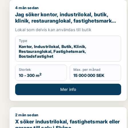
4 mån sedan
Jag söker kontor, industrilokal, butik, klinik, resta
Jag söker kontor, industrilokal, butik,
klinik, restauranglokal, fastighetsmark
eller bostadsfastighet till salu i Malmö
Lokal som delvis kan användas till butik
Type
Kontor, Industrilokal, Butik, Klinik,
Restauranglokal, Fastighetsmark,
Bostadsfastighet
Storlek
Max. per månad
2
10 - 300 m
15 000 000 SEK
Mer info
2 mån sedan
X söker industrilokal, fastighetsmark eller garage ti
X söker industrilokal, fastighetsmark eller
garage till salu i Skåne