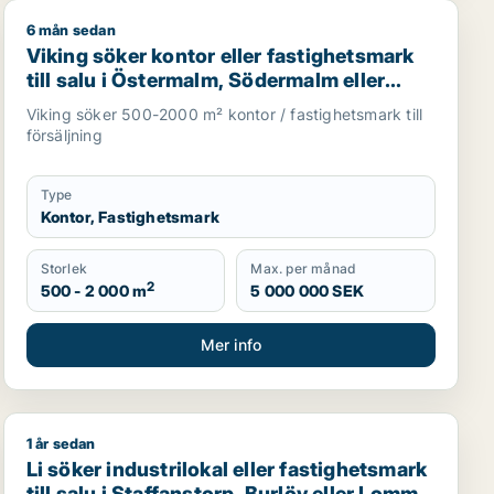
6 mån sedan
i Malmö
al, fastighetsmark, bostadsfastighet eller garage till salu
Viking söker kontor eller fastighetsmark till salu i Ö
Viking söker kontor eller fastighetsmark
till salu i Östermalm, Södermalm eller
Malmö
Viking söker 500-2000 m² kontor / fastighetsmark till
försäljning
Type
Kontor, Fastighetsmark
Storlek
Max. per månad
2
500 - 2 000 m
5 000 000 SEK
Mer info
1 år sedan
Södermalm eller Malmö
Li söker industrilokal eller fastighetsmark till salu i S
Li söker industrilokal eller fastighetsmark
till salu i Staffanstorp, Burlöv eller Lomma