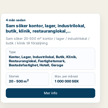
4 mån sedan
restauranglokal, fastighetsmark, bostadsfastighet, hotell ell
Sam söker kontor, lager, industrilokal, butik, klinik, re
Sam söker kontor, lager, industrilokal,
butik, klinik, restauranglokal,
fastighetsmark, bostadsfastighet, hotell
Sam söker 20-500 m² kontor / lager / industrilokal /
eller garage till salu i Malmö
butik / klinik till försäljning
Type
Kontor, Lager, Industrilokal, Butik, Klinik,
Restauranglokal, Fastighetsmark,
Bostadsfastighet, Hotell, Garage
Storlek
Max. per månad
2
20 - 500 m
1 000 000 SEK
Mer info