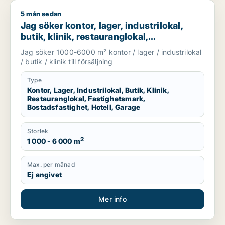
5 mån sedan
Jag söker kontor, lager, industrilokal, butik, klinik, restauran
Jag söker kontor, lager, industrilokal,
butik, klinik, restauranglokal,
fastighetsmark, bostadsfastighet, hotell
Jag söker 1000-6000 m² kontor / lager / industrilokal
eller garage till salu i Härryda, Partille
/ butik / klinik till försäljning
eller Öckerö m.fl.
Type
Kontor, Lager, Industrilokal, Butik, Klinik,
Restauranglokal, Fastighetsmark,
Bostadsfastighet, Hotell, Garage
Storlek
2
1 000 - 6 000 m
Max. per månad
Ej angivet
Mer info