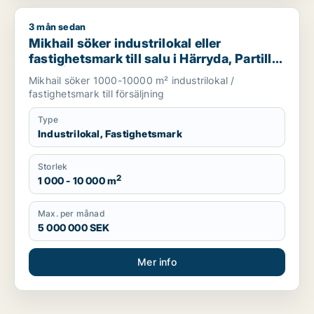
3 mån sedan
Mikhail söker industrilokal eller fastighetsmark till salu i Härr
Mikhail söker industrilokal eller
fastighetsmark till salu i Härryda, Partille
eller Öckerö m.fl.
Mikhail söker 1000-10000 m² industrilokal /
fastighetsmark till försäljning
Type
Industrilokal, Fastighetsmark
Storlek
2
1 000 - 10 000 m
Max. per månad
5 000 000 SEK
Mer info