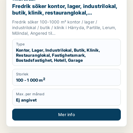
Fredrik söker kontor, lager, industrilokal,
butik, klinik, restauranglokal,
fastighetsmark, bostadsfastighet, hotell
Fredrik söker 100-1000 m² kontor / lager /
eller garage till salu i Härryda, Partille
industrilokal / butik / klinik i Härryda, Partille, Lerum,
eller Lerum m.fl.
Mölndal, Angered til...
Type
Kontor, Lager, Industrilokal, Butik, Klinik,
Restauranglokal, Fastighetsmark,
Bostadsfastighet, Hotell, Garage
Storlek
2
100 - 1 000 m
Max. per månad
Ej angivet
Mer info