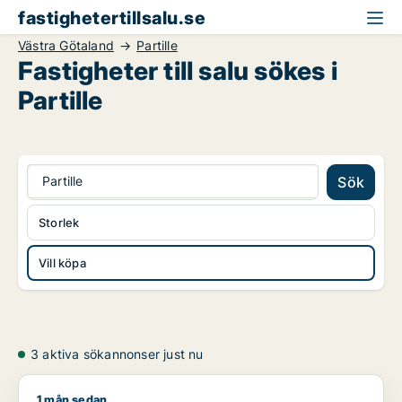
fastighetertillsalu.se
Västra Götaland
Partille
Fastigheter till salu sökes i
Partille
Partille
Sök
Storlek
Vill köpa
3 aktiva sökannonser just nu
1 mån sedan
Fredrik söker kontor, lager, industrilokal, butik, klinik, restau