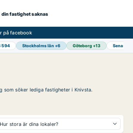
om din fastighet saknas
er på facebook
3 594
Stockholms län
+
6
Göteborg
+
13
Senaste 
ag som söker lediga fastigheter i Knivsta.
Hur stora är dina lokaler?