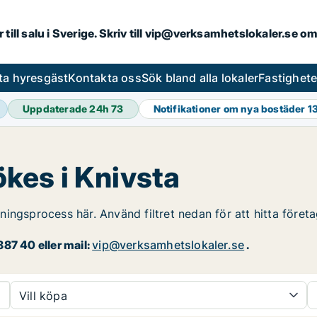
r till salu i Sverige. Skriv till vip@verksamhetslokaler.se 
ta hyresgäst
Kontakta oss
Sök bland alla lokaler
Fastighet
Uppdaterade 24h
73
Notifikationer om nya bostäder
1
sökes i Knivsta
yrningsprocess här. Använd filtret nedan för att hitta föret
87 40 eller mail:
vip@verksamhetslokaler.se
.
Vill köpa