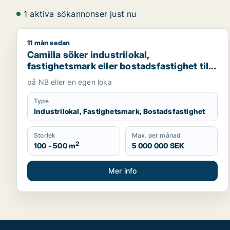
1 aktiva sökannonser just nu
11 mån sedan
Camilla söker industrilokal, fastighetsmark eller bos
Camilla söker industrilokal,
fastighetsmark eller bostadsfastighet till
salu i Norrtälje, Knivsta eller Uppsala m.fl.
på NB eller en egen loka
Type
Industrilokal, Fastighetsmark, Bostadsfastighet
Storlek
Max. per månad
2
100 - 500 m
5 000 000 SEK
Mer info