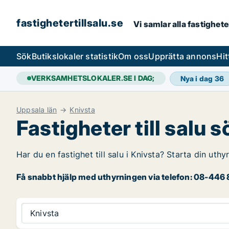
fastighetertillsalu.se
Vi samlar alla fastighete
Sök
Butikslokaler statistik
Om oss
Upprätta annons
Hit
VERKSAMHETSLOKALER.SE I DAG;
Nya i dag
36
Uppsala län
Knivsta
Fastigheter till salu 
Har du en fastighet till salu i Knivsta? Starta din uth
Få snabbt hjälp med uthyrningen via telefon: 08-446 8
Knivsta