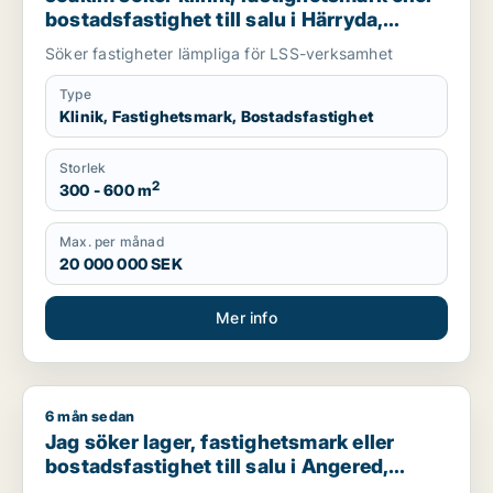
bostadsfastighet till salu i Härryda,
Mölndal eller Göteborg
Söker fastigheter lämpliga för LSS-verksamhet
Type
Klinik, Fastighetsmark, Bostadsfastighet
Storlek
2
300 - 600 m
Max. per månad
20 000 000 SEK
Mer info
6 mån sedan
Jag söker lager, fastighetsmark eller bostadsfastighet till 
Jag söker lager, fastighetsmark eller
bostadsfastighet till salu i Angered,
Göteborg eller Askim-Frölunda-Högsbo