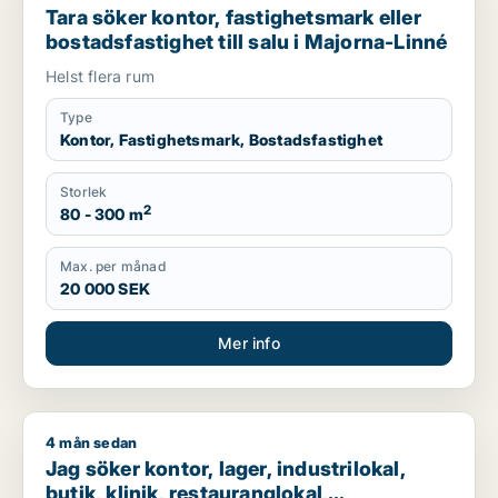
Tara söker kontor, fastighetsmark eller
bostadsfastighet till salu i Majorna-Linné
Helst flera rum
Type
Kontor, Fastighetsmark, Bostadsfastighet
Storlek
2
80 - 300 m
Max. per månad
20 000 SEK
Mer info
4 mån sedan
Jag söker kontor, lager, industrilokal, butik, klinik, restauran
Jag söker kontor, lager, industrilokal,
butik, klinik, restauranglokal,