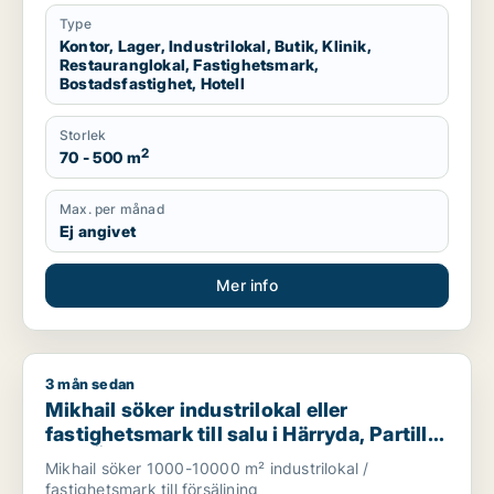
Type
Kontor, Lager, Industrilokal, Butik, Klinik,
Restauranglokal, Fastighetsmark,
Bostadsfastighet, Hotell
Storlek
2
70 - 500 m
Max. per månad
Ej angivet
Mer info
3 mån sedan
Mikhail söker industrilokal eller fastighetsmark till salu i Härr
Mikhail söker industrilokal eller
fastighetsmark till salu i Härryda, Partille
eller Öckerö m.fl.
Mikhail söker 1000-10000 m² industrilokal /
fastighetsmark till försäljning