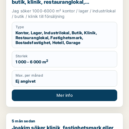
butik, klinik, restauranglokal,
fastighetsmark, bostadsfastighet, hotell
Jag söker 1000-6000 m² kontor / lager / industrilokal
eller garage till salu i Härryda, Partille
/ butik / klinik till försäljning
eller Öckerö m.fl.
Type
Kontor, Lager, Industrilokal, Butik, Klinik,
Restauranglokal, Fastighetsmark,
Bostadsfastighet, Hotell, Garage
Storlek
2
1 000 - 6 000 m
Max. per månad
Ej angivet
Mer info
5 mån sedan
Joakim söker klinik, fastighetsmark eller bostadsfastighet til
Joakim söker klinik, fastighetsmark eller