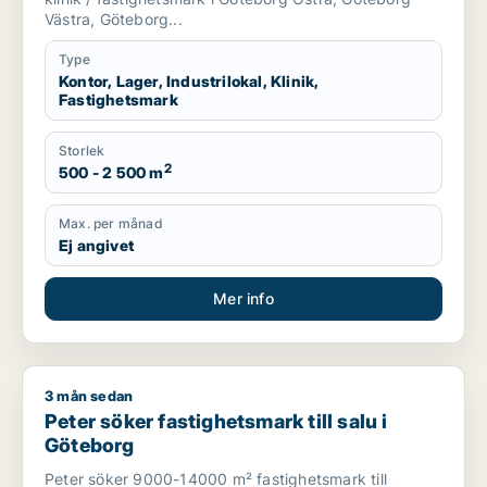
Västra, Göteborg...
Type
Kontor, Lager, Industrilokal, Klinik,
Fastighetsmark
Storlek
2
500 - 2 500 m
Max. per månad
Ej angivet
Mer info
3 mån sedan
Peter söker fastighetsmark till salu i Göteborg
Peter söker fastighetsmark till salu i
Göteborg
Peter söker 9000-14000 m² fastighetsmark till