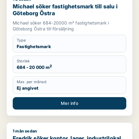
Michael söker fastighetsmark till salu i
Göteborg Östra
Michael söker 684-20000 m² fastighetsmark i
Göteborg Östra till försäljning
Type
Fastighetsmark
Storlek
2
684 - 20 000 m
Max. per månad
Ej angivet
Mer info
1 mån sedan
Fredrik söker kontor, lager, industrilokal, butik, klinik, restau
Fredrik söker kontor, lager, industrilokal,