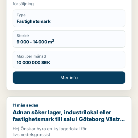
försäljning
Type
Fastighetsmark
Storlek
2
9 000 - 14 000 m
Max. per månad
10 000 000 SEK
Mer info
11 mån sedan
Adnan söker lager, industrilokal eller fastighetsmark till salu
Adnan söker lager, industrilokal eller
fastighetsmark till salu i Göteborg Västra
eller Västra hisingen
Hej Önskar hyra en kyllagerlokal för
livsmedelsgrossist