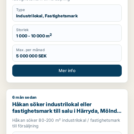
Type
Industrilokal, Fastighetsmark
Storlek
2
1 000 - 10 000 m
Max. per månad
5 000 000 SEK
Mer info
6 mån sedan
Håkan söker industrilokal eller fastighetsmark till salu i Härr
Håkan söker industrilokal eller
fastighetsmark till salu i Härryda, Mölndal
eller Angered m.fl.
Håkan söker 80-200 m² industrilokal / fastighetsmark
till försäljning