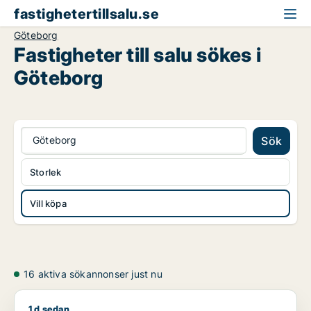
fastighetertillsalu.se
Göteborg
Fastigheter till salu sökes i
Göteborg
Göteborg
Sök
Storlek
Vill köpa
16 aktiva sökannonser just nu
1 d sedan
Michael söker fastighetsmark till salu i Göteborg Östra