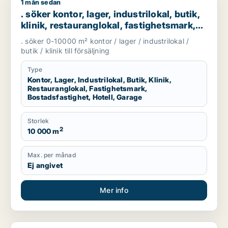
1 mån sedan
. söker kontor, lager, industrilokal, butik, klinik, restaurangl
. söker kontor, lager, industrilokal, butik,
klinik, restauranglokal, fastighetsmark,
bostadsfastighet, hotell eller garage till
. söker 0-10000 m² kontor / lager / industrilokal /
salu i Göteborg
butik / klinik till försäljning
Type
Kontor, Lager, Industrilokal, Butik, Klinik,
Restauranglokal, Fastighetsmark,
Bostadsfastighet, Hotell, Garage
Storlek
2
10 000 m
Max. per månad
Ej angivet
Mer info