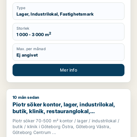
Type
Lager, Industrilokal, Fastighetsmark
Storlek
2
1 000 - 3 000 m
Max. per månad
Ej angivet
Mer info
10 mån sedan
Piotr söker kontor, lager, industrilokal, butik, klinik, restaura
Piotr söker kontor, lager, industrilokal,
butik, klinik, restauranglokal,
fastighetsmark, bostadsfastighet eller
Piotr söker 70-500 m² kontor / lager / industrilokal /
hotell till salu i Göteborg
butik / klinik i Göteborg Östra, Göteborg Västra,
Göteborg Centrum ...