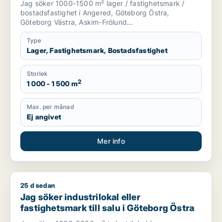
Jag söker 1000-1500 m² lager / fastighetsmark /
bostadsfastighet i Angered, Göteborg Östra,
Göteborg Västra, Askim-Frölund...
Type
Lager, Fastighetsmark, Bostadsfastighet
Storlek
2
1 000 - 1 500 m
Max. per månad
Ej angivet
Mer info
25 d sedan
Jag söker industrilokal eller fastighetsmark till salu i Götebo
Jag söker industrilokal eller
fastighetsmark till salu i Göteborg Östra