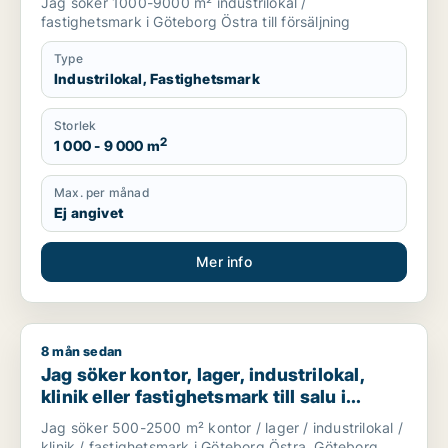
Jag söker 1000-9000 m² industrilokal /
fastighetsmark i Göteborg Östra till försäljning
Type
Industrilokal, Fastighetsmark
Storlek
2
1 000 - 9 000 m
Max. per månad
Ej angivet
Mer info
8 mån sedan
Jag söker kontor, lager, industrilokal, klinik eller fastighetsma
Jag söker kontor, lager, industrilokal,
klinik eller fastighetsmark till salu i
Göteborg
Jag söker 500-2500 m² kontor / lager / industrilokal /
klinik / fastighetsmark i Göteborg Östra, Göteborg