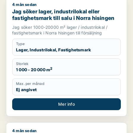
4 mån sedan
Jag söker lager, industrilokal eller fastighetsmark till salu i 
Jag söker lager, industrilokal eller
fastighetsmark till salu i Norra hisingen
Jag söker 1000-20000 m² lager / industrilokal /
fastighetsmark i Norra hisingen till försäljning
Type
Lager, Industrilokal, Fastighetsmark
Storlek
2
1 000 - 20 000 m
Max. per månad
Ej angivet
Mer info
4 mån sedan
Tara söker kontor, fastighetsmark eller bostadsfastighet till 