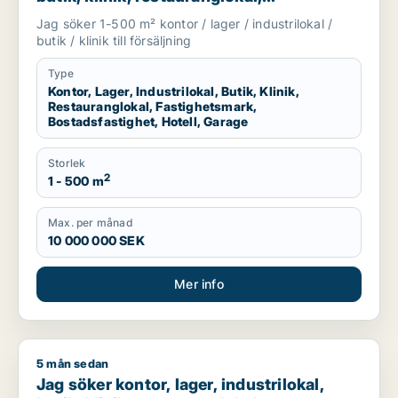
fastighetsmark, bostadsfastighet, hotell
Jag söker 1-500 m² kontor / lager / industrilokal /
eller garage till salu i Linköping,
butik / klinik till försäljning
Falkenberg eller Varberg m.fl.
Type
Kontor, Lager, Industrilokal, Butik, Klinik,
Restauranglokal, Fastighetsmark,
Bostadsfastighet, Hotell, Garage
Storlek
2
1 - 500 m
Max. per månad
10 000 000 SEK
Mer info
5 mån sedan
Jag söker kontor, lager, industrilokal, butik, klinik, restauran
Jag söker kontor, lager, industrilokal,