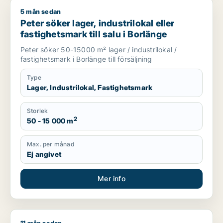
5 mån sedan
Peter söker lager, industrilokal eller fastighetsmark till salu i
Peter söker lager, industrilokal eller
fastighetsmark till salu i Borlänge
Peter söker 50-15000 m² lager / industrilokal /
fastighetsmark i Borlänge till försäljning
Type
Lager, Industrilokal, Fastighetsmark
Storlek
2
50 - 15 000 m
Max. per månad
Ej angivet
Mer info