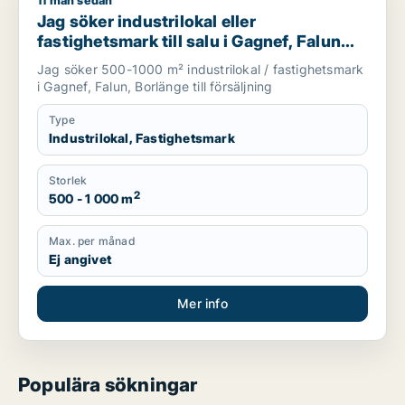
11 mån sedan
Jag söker industrilokal eller fastighetsmark till salu i Gagnef,
Jag söker industrilokal eller
fastighetsmark till salu i Gagnef, Falun
eller Borlänge
Jag söker 500-1000 m² industrilokal / fastighetsmark
i Gagnef, Falun, Borlänge till försäljning
Type
Industrilokal, Fastighetsmark
Storlek
2
500 - 1 000 m
Max. per månad
Ej angivet
Mer info
Populära sökningar