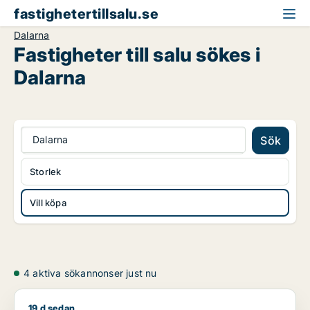
fastighetertillsalu.se
Dalarna
Fastigheter till salu sökes i
Dalarna
Dalarna
Sök
Storlek
Vill köpa
4 aktiva sökannonser just nu
19 d sedan
Jag söker lager, industrilokal, fastighetsmark, bostadsfastighe