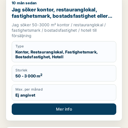
10 mån sedan
Jag söker kontor, restauranglokal, fastighetsmark, bostadsfasti
Jag söker kontor, restauranglokal,
fastighetsmark, bostadsfastighet eller
hotell till salu i Leksand, Rättvik eller
Jag söker 50-3000 m² kontor / restauranglokal /
Falun m.fl.
fastighetsmark / bostadsfastighet / hotell till
försäljning
Type
Kontor, Restauranglokal, Fastighetsmark,
Bostadsfastighet, Hotell
Storlek
2
50 - 3 000 m
Max. per månad
Ej angivet
Mer info