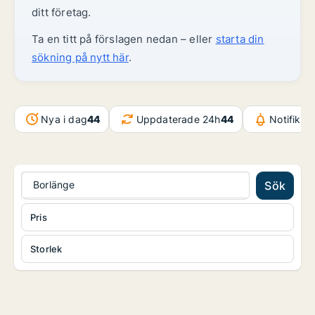
ditt företag.
Ta en titt på förslagen nedan – eller
starta din
sökning på nytt här
.
Nya i dag
44
Uppdaterade 24h
44
Notifikat
Borlänge
Sök
Pris
Storlek