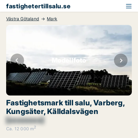
fastighetertillsalu.se
Västra Götaland
Mark
Modellfoto
Fastighetsmark till salu, Varberg,
Kungsäter, Källdalsvägen
[xxxxxxxx]
2
Ca. 12 000 m