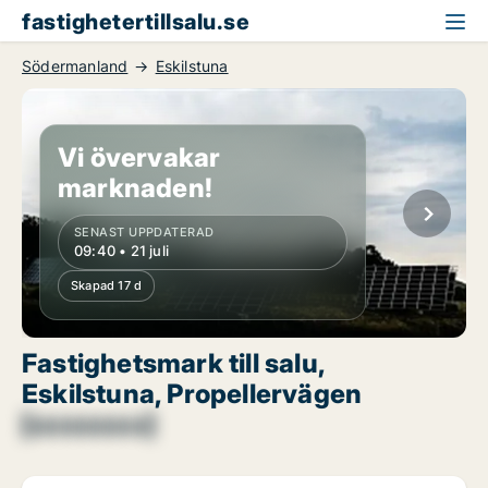
fastighetertillsalu.se
Södermanland
Eskilstuna
Vi övervakar
marknaden!
SENAST UPPDATERAD
09:40 • 21 juli
Skapad 17 d
Fastighetsmark till salu,
Eskilstuna, Propellervägen
[xxxxxxxx]